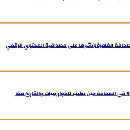
صحافة الغامرةوتأثيرها على مصداقية المحتوي الرقمي