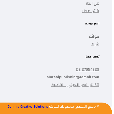
عن الدار
انشر معنا
أهم الروابط
قوائم
شراء
تواصل معنا
27954529 02
alarabipublishing@gmail.com
60 ش قصر العيني , القاهرة
© جميع الحقوق محفوظة لشركه
Comma Creative Solutions