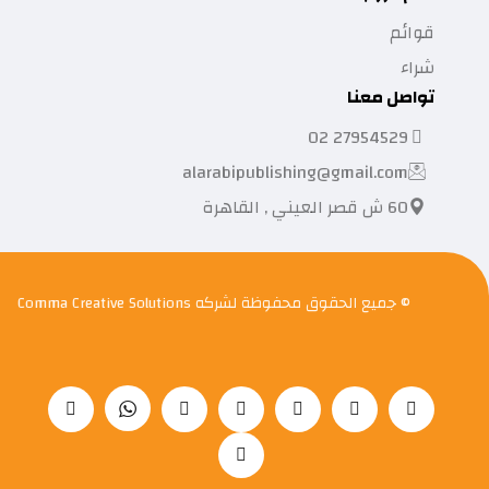
قوائم
شراء
تواصل معنا
27954529 02
alarabipublishing@gmail.com
60 ش قصر العيني , القاهرة
© جميع الحقوق محفوظة لشركه
Comma Creative Solutions