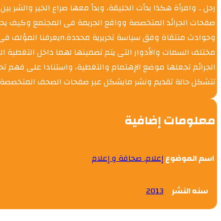
رجل .. وامرأة هكذا بدأت الخليقة، وبدأ معها صراع الخير والشر بي
صفحات الجرائد المتخصصة وواقع الجريمة فى المجتمع وكيف يحدد 
وحوادث منتقاة وفق سياس
مختلف السمات والأدوار التى يتم تضمينها لهما داخل التغطية ال
الجرائم تجعلها موضع الإهتمام والتغطية، واستنادا على فهم تح
تتشكل حالة تقديم ونشر مايشكل عبر صفحات الصحف المتخصصة “وا
معلومات إضافية
اسم الموضوع
إعلام, صحافة و إعلام
سنه النشر
2013