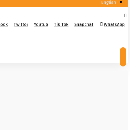
English
book
Twitter
Youtub
Tik Tok
Snapchat
WhatsApp
© Copyright 2026