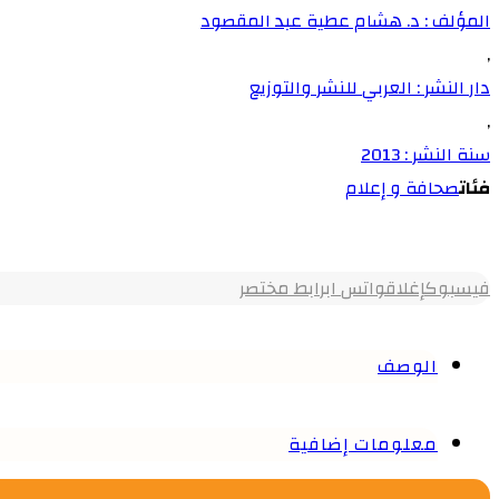
المؤلف : د. هشام عطية عبد المقصود
,
دار النشر : العربي للنشر والتوزيع
,
سنة النشر : 2013
فئات
صحافة و إعلام
فيسبوك
إغلاق
واتس اب
رابط مختصر
الوصف
معلومات إضافية