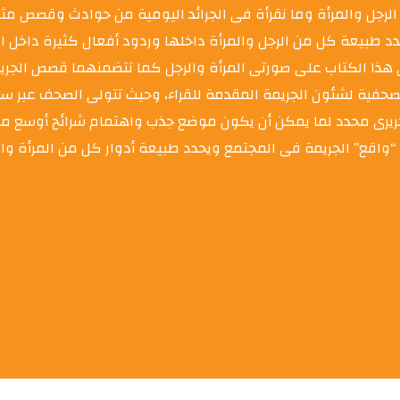
ن الرجل والمرأة وما نقرأة فى الجرائد اليومية من حوادث وقصص مثي
طبيعة كل من الرجل والمرأة داخلها وردود أفعال كثيرة داخل ال
ة تحريرية محددة.nيعرفنا المؤلف فى هذا الكتاب على صورتى المرأة والرجل كما تتضم
صحفية لشئون الجريمة المقدمة للقراء، وحيث تتولى الصحف عبر سي
ريرى محدد لما يمكن أن يكون موضع جذب واهتمام شرائح أوسع من ق
قع” الجريمة فى المجتمع ويحدد طبيعة أدوار كل من المرأة والر