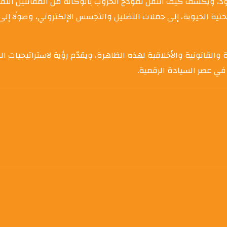
ود، ويكشف كيف انتقل نموذج الحروب بالوكالة من المقاتلين التقلي
تية الحيوية، إلى حملات التضليل والتجسس الإلكتروني، وصولًا إلى 
لقانونية والأخلاقية لهذه الظاهرة، ويقدّم رؤية لاستراتيجيات ال
في عصر السيادة الرقمية.