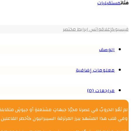
فئات
مستقبليات
فيسبوك
إغلاق
واتس اب
رابط مختصر
الوصف
معلومات إضافية
مراجعات (0)
لم تَعُدِ الحروبُ في عصرنا مجرّدَ جبهاتٍ مشتعلةٍ أو جيوشٍ متقابلة،
وفي قلب هذا المشهد يبرز المرتزقة السيبرانيون كأخطر الفاعلين 