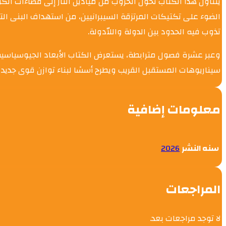
يتناول هذا الكتاب تحوّل الحروب من ميادين النار إلى فضاءات الك
الضوء على تكتيكات المرتزقة السيبرانيين، من استهداف البنى التح
تذوب فيه الحدود بين الدولة واللاّدولة.
وعبر عشرة فصول مترابطة، يستعرض الكتاب الأبعاد الجيوسياسية وا
سيناريوهات المستقبل القريب ويطرح أسسًا لبناء توازن قوى جديد 
معلومات إضافية
سنه النشر
2026
المراجعات
لا توجد مراجعات بعد.