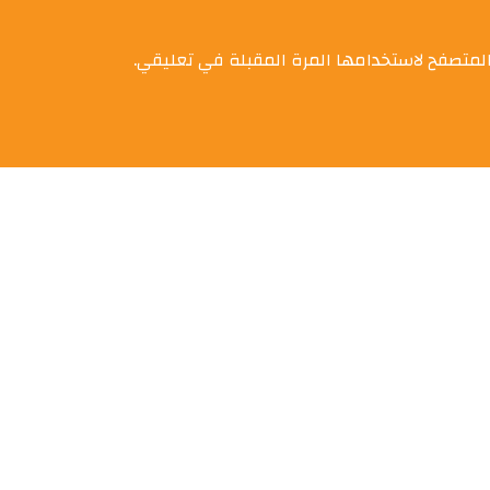
المتصفح لاستخدامها المرة المقبلة في تعليقي.
وظيفها.. استخداماتها Big Dataالبيانات الضخمة