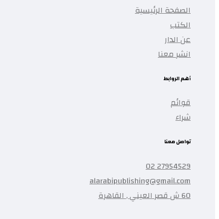
الصفحة الرئيسية
الكتب
عن الدار
انشر معنا
أهم الروابط
قوائم
شراء
تواصل معنا
27954529 02
alarabipublishing@gmail.com
60 ش قصر العيني , القاهرة