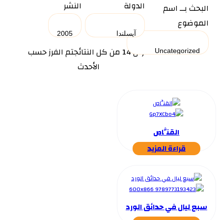
الدولة
النشر
البحث بــ اسم
الموضوع
عرض ⁦14⁩ من كل النتائج
تم الفرز حسب
الأحدث
القنَّاص
قراءة المزيد
سبع ليال في حدائق الورد