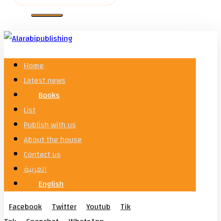
Home
Latest news
Books
List
Publish with us
About the house
Contact us
العربية
English
Facebook
Twitter
Youtub
Tik