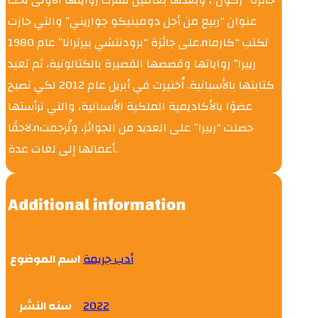
عنوان “ربيع من أجل دومينيكو جواريني” والتي حازت
على جائزة “برودنتشي بيرترانا” عام 1980.nتكتب “كارما
رييرا” رواياتها وقصصها القصيرة بالكتالونية، ثم تعيد
كتابتها بالأسبانية. اُختيرت في أبريل عام 2012 لكي تصبح
عضوًا بالأكاديمية الملكية الأسبانية، والتي ترأستها
لاحقًا.nحصلت “رييرا” على العديد من الجوائز، وتُرجمت
أعمالها إلى لغات عدة.
Additional information
أدب جريمة
اسم الموضوع
سنه النشر
2022