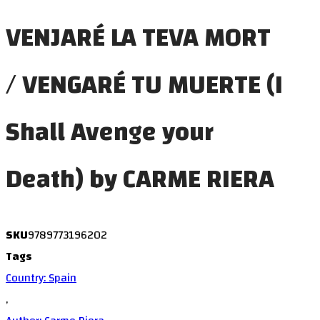
VENJARÉ LA TEVA MORT
/ VENGARÉ TU MUERTE (I
Shall Avenge your
Death) by CARME RIERA
SKU
9789773196202
Tags
Country: Spain
,