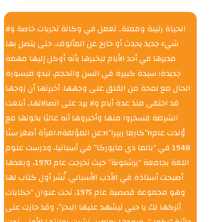
الحياة رتيبة ومملة.. تعمل في وكالة تحريات خاصة ولا
شيء جديد يحدث أو خارج عن المألوف.. حتى يتصل بها
مديرها في أحد الأيام ليخبرها بأنه أوكل إليها مهمة
جديدة؛ سيدة كبيرة في السن والحجم، تبدو ميسورة
الحال مع لمحة من القلق على وجهها. أخبرتها أن زوجها
قد اختفى منذ عدة أيام ولا يرد على اتصالاتها.. أبلغت
الشرطة فسخروا منها وأخبروها أنه غالبًا يخونها مع
امرأة أصغر سنًا.nعن المؤلفة:n”كارما رييرا”nوُلدت عام
1948 في “بالما دي مايوركا” في أسبانيا، ودرست علوم
اللغة بجامعة “برشلونة” حيث تخرجت عام 1970، وبعدها
أصبحت أستاذة في الأدب الأسباني. نُشر أول كتاب لها
وهو مجموعة قصصية عام 1975، تحت عنوان “حكايات
أتركها لك يا حبي ليشهد عليها البحر”، وقد حازت على
جائزة “ركول”، وبعدها بعامين نشرت روايتها الأولى تحت