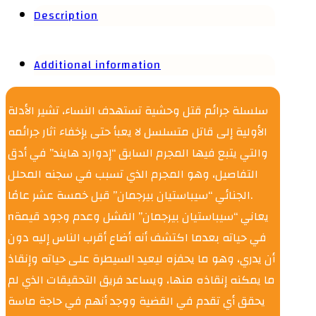
Description
Additional information
سلسلة جرائم قتل وحشية تستهدف النساء، تشير الأدلة
الأولية إلى قاتل متسلسل لا يعبأ حتى بإخفاء آثار جرائمه
والتي يتبع فيها المجرم السابق “إدوارد هايند” في أدق
التفاصيل، وهو المجرم الذي تسبب في سجنه المحلل
الجنائي “سيباستيان بيرجمان” قبل خمسة عشر عامًا.
nيعاني “سيباستيان بيرجمان” الفشل وعدم وجود قيمة
في حياته بعدما اكتشف أنه أضاع أقرب الناس إليه دون
أن يدري، وهو ما يحفزه ليعيد السيطرة على حياته وإنقاذ
ما يمكنه إنقاذه منها، ويساعد فريق التحقيقات الذي لم
يحقق أي تقدم في القضية ووجد أنهم في حاجة ماسة