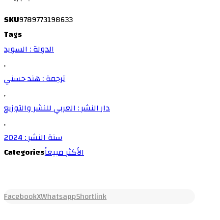
SKU
9789773198633
Tags
الدولة : السويد
,
ترجمة : هند حسني
,
دار النشر : العربي للنشر والتوزيع
,
سنة النشر : 2024
Categories
الأكثر مبيعاً
Facebook
X
Whatsapp
Shortlink