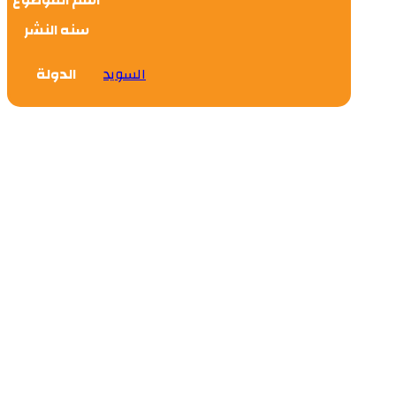
سنه النشر
السويد
الدولة
Evas Øye (In the Darkness) by
Karen Fossum