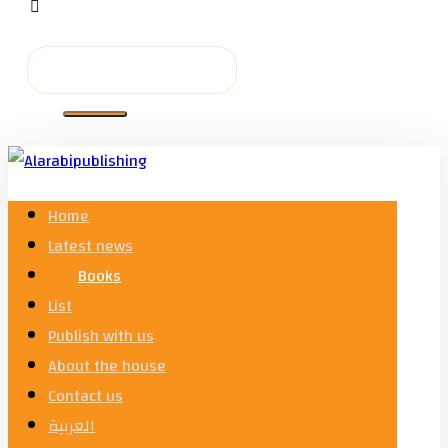
Home
Latest news
Books
List
Publish with us
About the house
Contact us
العربية