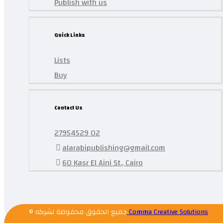
Publish with us
Quick Links
Lists
Buy
Contact Us
27954529 02
alarabipublishing@gmail.com
60 Kasr El Aini St., Cairo
© جميع الحقوق محفوظة لشركه
Comma Creative Solutions