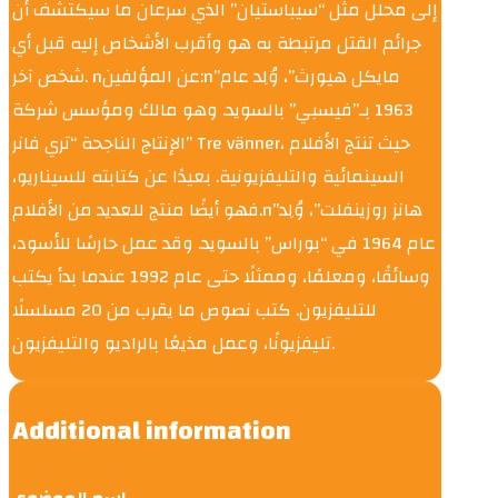
إلى محلل مثل “سيباستيان” الذي سرعان ما سيكتشف أن
جرائم القتل مرتبطة به هو وأقرب الأشخاص إليه قبل أي
شخص آخر. nعن المؤلفين:n”مايكل هيورث”، وُلِد عام
1963 بـ”فيسبي” بالسويد. وهو مالك ومؤسس شركة
الإنتاج الناجحة “تري فانر” Tre vänner، حيث تنتج الأفلام
السينمائية والتليفزيونية. بعيدًا عن كتابته للسيناريو،
فهو أيضًا منتج للعديد من الأفلام.n”هانز روزينفلت”، وُلِد
عام 1964 في “بوراس” بالسويد. وقد عمل حارسًا للأسود،
وسائقًا، ومعلمًا، وممثلًا حتى عام 1992 عندما بدأ يكتب
للتليفزيون. كتب نصوص ما يقرب من 20 مسلسلًا
تليفزيونًا، وعمل مذيعًا بالراديو والتليفزيون.
Additional information
اسم الموضوع