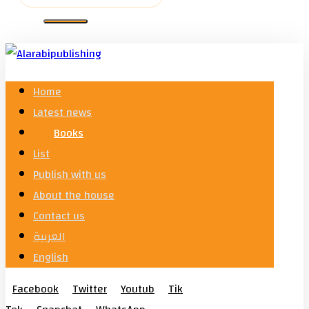
Home
Latest news
Books
List
Publish with us
About the house
Contact us
العربية
English
Facebook
Twitter
Youtub
Tik