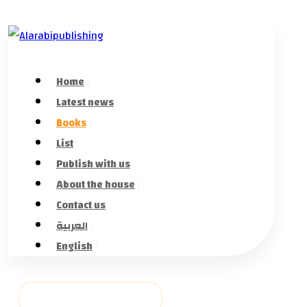
Home
Latest news
Books
List
Publish with us
About the house
Contact us
العربية
English