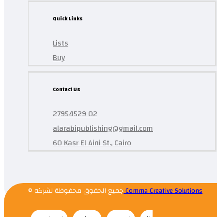
Quick Links
Lists
Buy
Contact Us
27954529 02
alarabipublishing@gmail.com
60 Kasr El Aini St., Cairo
© جميع الحقوق محفوظة لشركه
Comma Creative Solutions