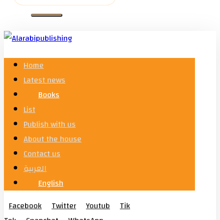
Home
Latest news
Books
List
Publish with us
About the house
Contact us
العربية
English
Facebook
Twitter
Youtub
Tik