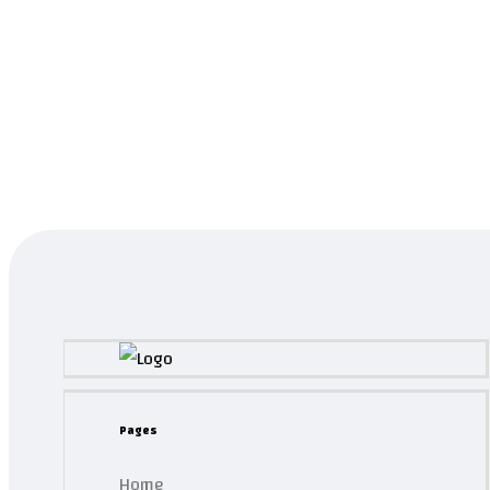
Melody
0.0
Read more
...
Product has been added to your list.
Pages
Home