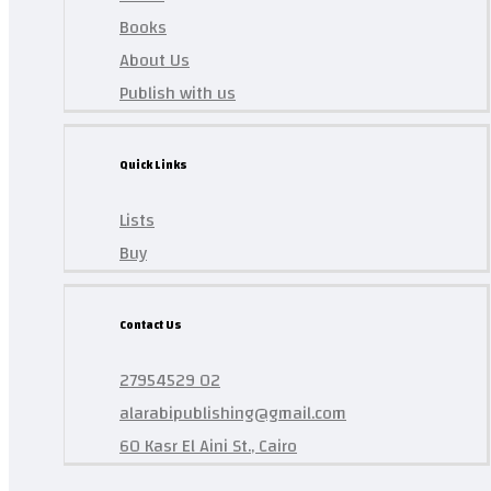
Books
About Us
Publish with us
Quick Links
Lists
Buy
Contact Us
27954529 02
alarabipublishing@gmail.com
60 Kasr El Aini St., Cairo