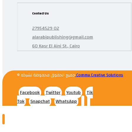
Contact Us
27954529 02
alarabipublishing@gmail.com
60 Kasr El Aini St., Cairo
© جميع الحقوق محفوظة لشركه
Comma Creative Solutions
Facebook
Twitter
Youtub
Tik
Tok
Snapchat
WhatsApp