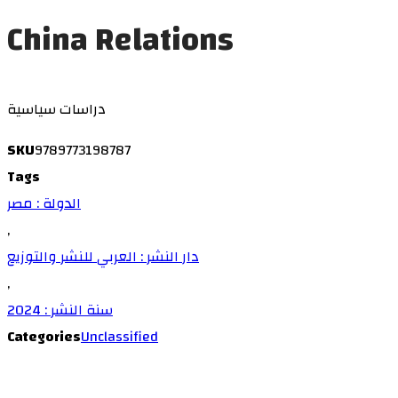
China Relations
دراسات سياسية
SKU
9789773198787
Tags
الدولة : مصر
,
دار النشر : العربي للنشر والتوزيع
,
سنة النشر : 2024
Categories
Unclassified