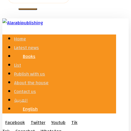
Home
Latest news
Books
List
Publish with us
About the house
Contact us
العربية
English
Facebook
Twitter
Youtub
Tik