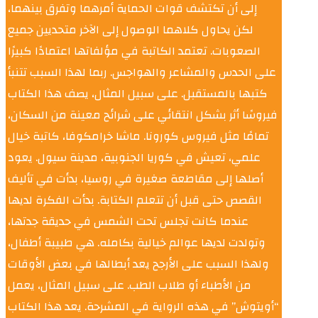
إلى أن تكتشف قوات الحماية أمرهما وتفرق بينهما،
لكن يحاول كلاهما الوصول إلى الآخر متحديين جميع
الصعوبات. تعتمد الكاتبة في مؤلفاتها اعتمادًا كبيرًا
على الحدس والمشاعر والهواجس. ربما لهذا السبب تتنبأ
كتبها بالمستقبل. على سبيل المثال، يصف هذا الكتاب
فيروسًا أثر بشكل انتقائي على شرائح معينة من السكان،
تمامًا مثل فيروس كورونا. ماشا خرامكوفا، كاتبة خيال
علمي، تعيش في كوريا الجنوبية، مدينة سيول. يعود
أصلها إلى مقاطعة صغيرة في روسيا، بدأت في تأليف
القصص حتى قبل أن تتعلم الكتابة. بدأت الفكرة لديها
عندما كانت تجلس تحت الشمس في حديقة جدتها،
وتولدت لديها عوالم خيالية بكامله. هي طبيبة أطفال،
ولهذا السبب على الأرجح يعد أبطالها في بعض الأوقات
من الأطباء أو طلاب الطب. على سبيل المثال، يعمل
“أويتوش” في هذه الرواية في المشرحة. يعد هذا الكتاب