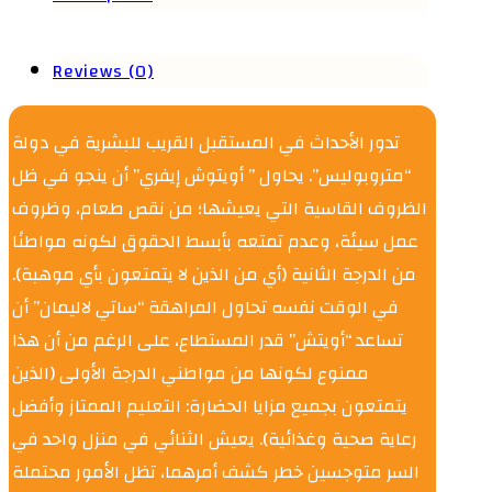
Reviews (0)
تدور الأحداث في المستقبل القريب للبشرية في دولة
“متروبوليس”. يحاول ” أويتوش إيفري” أن ينجو في ظل
الظروف القاسية التي يعيشها؛ من نقص طعام، وظروف
عمل سيئة، وعدم تمتعه بأبسط الحقوق لكونه مواطنًا
من الدرجة الثانية (أي من الذين لا يتمتعون بأي موهبة).
في الوقت نفسه تحاول المراهقة “ساتي لاليمان” أن
تساعد “أويتش” قدر المستطاع، على الرغم من أن هذا
ممنوع لكونها من مواطني الدرجة الأولى (الذين
يتمتعون بجميع مزايا الحضارة: التعليم الممتاز وأفضل
رعاية صحية وغذائية). يعيش الثنائي في منزل واحد في
السر متوجسين خطر كشف أمرهما، تظل الأمور محتملة