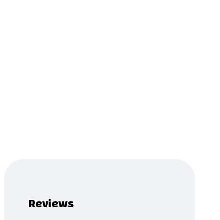
Melody
0.0
Read more
...
Product has been added to your list.
Reviews