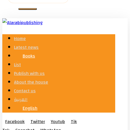
Home
Latest news
Books
List
Publish with us
About the house
Contact us
العربية
English
Facebook
Twitter
Youtub
Tik