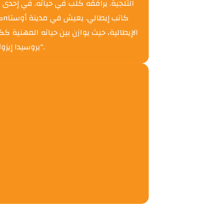
الثلجية. يرافقه كلب في حياته. في إحدى 
“بروسيدا إيزولا” إحياء للكاتبة إلسا مورنتي في عام 2016، وترجمت إلى الفرنسية والإسبانية والتركية والإنجليزية بالإضافة إلى هذه النسخة العربية.