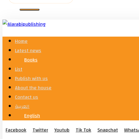
Home
Latest news
Books
List
Publish with us
About the house
Contact us
العربية
English
Facebook
Twitter
Youtub
Tik Tok
Snapchat
Whats