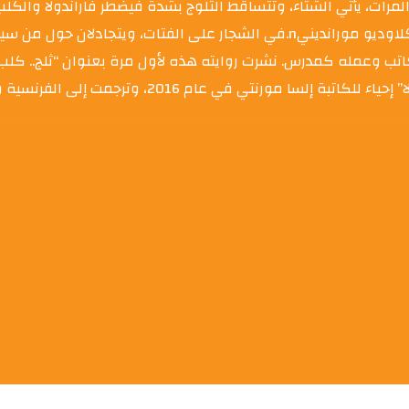
المرات، يأتي الشتاء، وتتساقط الثلوج بشدة فيضطر فاراندولا والكل
في الشجار على ا.nكلاوديو موراندينيnكاتب إيطالي. يعيش في مدينة أوستا