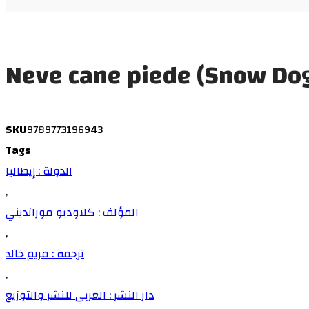
Neve cane piede (Snow Dog
SKU
9789773196943
Tags
الدولة : إيطاليا
,
المؤلف : كلاوديو مورانديني
,
ترجمة : مريم خالد
,
دار النشر : العربي للنشر والتوزيع