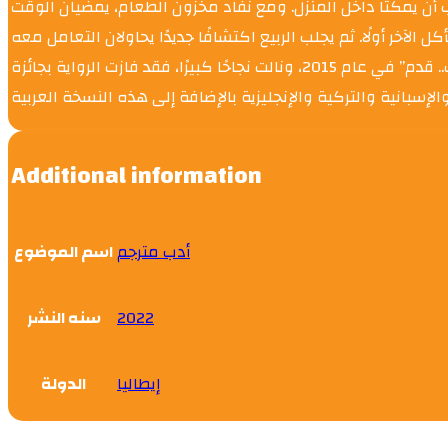
ب أن يمكثا داخل المنزل. ومع نفاد مخزون الطعام، يمضيان الوقت
لفتات، ويتجادلان حول من سيأكل الآخر أولًا. ثم يجلب الربيع اكتشافًا جديدًا يحاولان التعامل معه
الإيطالية، حيث يوازن بين حياته المهنية ككاتب وعمله كمدرس. نشرت روايته هذه لأول مرة بعنوان “ثلج.. كلب.. قدم” في عام 2015، ونالت نجاحًا كبيرًا، فقد فازت الرواية بجائزة
Additional information
أدب مترجم
اسم الموضوع
سنه النشر
2022
إيطاليا
الدولة