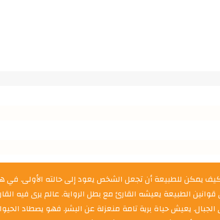
يف يمكن للطبيعة أن تجعل الشخص يعود إلى حالته الأولى. في هذه 
عالمًا فريدًا يتحدى قوانين الطبيعة يعيشه القارئ مع بطل الرواية. عا.nية، رجل
لجبال. يعيش حياة برية تامة منعزلة عن البشر. فهو يصطاد الحيوانا