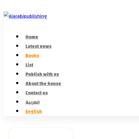
Home
Latest news
Books
List
Publish with us
About the house
Contact us
العربية
English