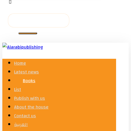
Home
Latest news
Books
List
Publish with us
About the house
Contact us
العربية