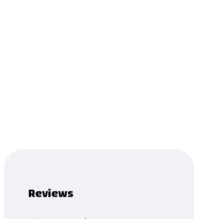
Melody
0.0
Read more
...
Product has been added to your list.
Reviews