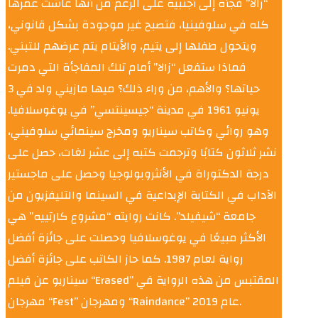
“زالا” فجأة إلى أجنبية على الرغم من أنها عاشت عمرها
كله في سلوفينيا، فتصبح غير موجودة بشكل قانوني،
ويتحول طفلها إلى يتيم، والأيتام يتم عرضهم للتبني.
فماذا ستفعل “زالا” أمام تلك المفاجأة التي دمرت
حياتها؟ والأهم، من وراء ذلك؟ ميها مازيني ولد في 3
يونيو 1961 في مدينة “جيسينتسي” في يوغوسلافيا.
وهو روائي وكاتب سيناريو ومخرج سينمائي سلوفيني،
نشر ثلاثون كتابًا وترجمت كتبه إلى عشر لغات، حصل على
درجة الدكتوراة في الأنثروبولوجيا وحصل على ماجستير
الآداب في الكتابة الإبداعية في السينما والتليفزيون من
جامعة “شيفيلد”. كانت روايته “مشروع كارتييه” هي
الأكثر مبيعًا في يوغوسلافيا وحصلت على جائزة أفضل
رواية لعام 1987. كما حاز الكاتب على جائزة أفضل
سيناريو عن فيلم “Erased” المقتبس من هذه الرواية في
مهرجان “Fest” ومهرجان “Raindance” عام 2019.