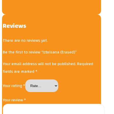
Reviews
There are no reviews yet.
Be the first to review “Izbrisana (Erased)”
Your email address will not be published.
Required
fields are marked
*
Your rating
*
Your review
*