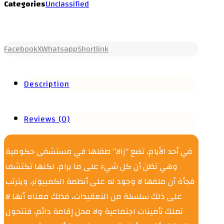
Categories
Unclassified
Facebook
X
Whatsapp
Shortlink
Description
Reviews (0)
في أحد الأيام، تضع “زالا” طفلها في مستشفى حكومية
وهي تظن أن كل شيء على ما يرام، لكنها تكتشف
فجأة أن ملفها لا وجود له على أنظمة الكمبيوتر، ويترتب
على ذلك سلسلة من التعقيدات، فذلك معناه أنها لا
تملك تأمينات اجتماعية ولا محل إقامة دائم، فتتحول