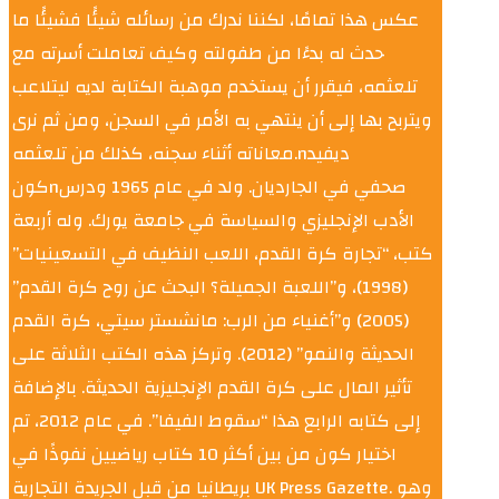
عكس هذا تمامًا، لكننا ندرك من رسائله شيئًا فشيئًا ما
حدث له بدءًا من طفولته وكيف تعاملت أسرته مع
تلعثمه، فيقرر أن يستخدم موهبة الكتابة لديه ليتلاعب
ويتربح بها إلى أن ينتهي به الأمر في السجن، ومن ثم نرى
معاناته أثناء سجنه، كذلك من تلعثمه.nديفيد
كونnصحفي في الجارديان. ولد في عام 1965 ودرس
الأدب الإنجليزي والسياسة في جامعة يورك. وله أربعة
كتب، “تجارة كرة القدم، اللعب النظيف في التسعينيات”
(1998)، و”اللعبة الجميلة؟ البحث عن روح كرة القدم”
(2005) و”أغنياء من الرب: مانشستر سيتي، كرة القدم
الحديثة والنمو” (2012). وتركز هذه الكتب الثلاثة على
تأثير المال على كرة القدم الإنجليزية الحديثة. بالإضافة
إلى كتابه الرابع هذا “سقوط الفيفا”. في عام 2012، تم
اختيار كون من بين أكثر 10 كتاب رياضيين نفوذًا في
بريطانيا من قبل الجريدة التجارية UK Press Gazette. وهو