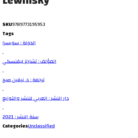
Lewinsky
SKU
9789773195953
Tags
الدولة : سويسرا
,
المؤلف : تشارلز ليفنسكي
,
ترجمة : د. نيفين صبح
,
دار النشر : العربي للنشر والتوزيع
,
سنة النشر : 2021
Categories
Unclassified