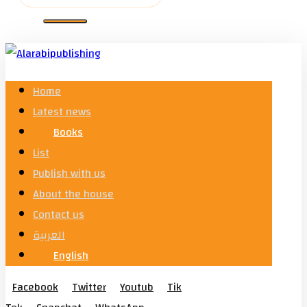
Home
Latest news
Books
List
Publish with us
About the house
Contact us
العربية
English
Facebook
Twitter
Youtub
Tik