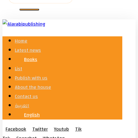
Home
Latest news
Books
List
Publish with us
About the house
Contact us
العربية
English
Facebook
Twitter
Youtub
Tik