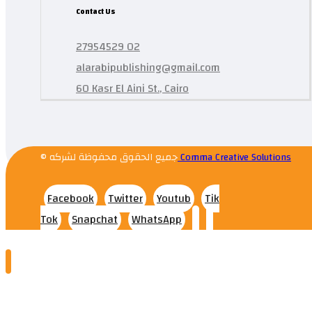
Contact Us
27954529 02
alarabipublishing@gmail.com
60 Kasr El Aini St., Cairo
© جميع الحقوق محفوظة لشركه
Comma Creative Solutions
Facebook
Twitter
Youtub
Tik
Tok
Snapchat
WhatsApp