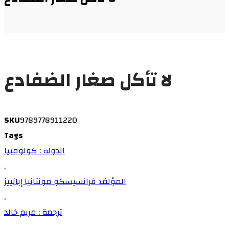
لا تأكل صغار الضفادع
SKU
9789778911220
Tags
الدولة : كولومبيا
,
المؤلف: فرانسيسكو مونتانيا إبانييز
,
ترجمة : مريم خالد
,