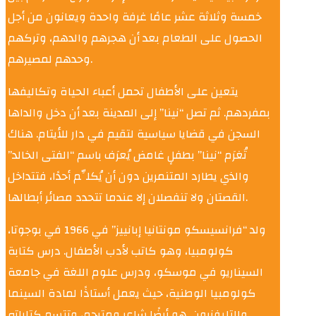
خمسة وثلاثة عشر عامًا غرفة واحدة ويعانون من أجل
الحصول على الطعام بعد أن هجرهم والدهم، وتركهم
وحدهم لمصيرهم.
يتعين على الأطفال تحمل أعباء الحياة وتكاليفها
بمفردهم. ثم تصل “نينا” إلى المدينة بعد أن دخل والداها
السجن في قضايا سياسية لتقيم في دار للأيتام. هناك
تُغرَم “نينا” بطفلٍ غامض يُعرَف باسم “الفتى الخالد”
والذي يطارد المتنمرين دون أن يُكلِّم أحدًا، فتتداخل
القصتان ولا تنفصلان إلا عندما تتحدد مصائر أبطالها.
ولد “فرانسيسكو مونتانيا إبانييز” في 1966 في بوجوتا،
كولومبيا، وهو كاتب لأدب الأطفال. درس كتابة
السيناريو في موسكو، ودرس علوم اللغة في جامعة
كولومبيا الوطنية، حيث يعمل أستاذًا لمادة السينما
والتليفزيون. هو أيضًا شاعر ومترجم، وتتسم كتاباته