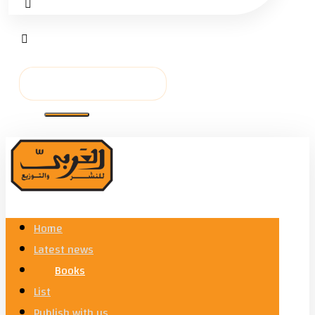
Home
Latest news
Books
List
Publish with us