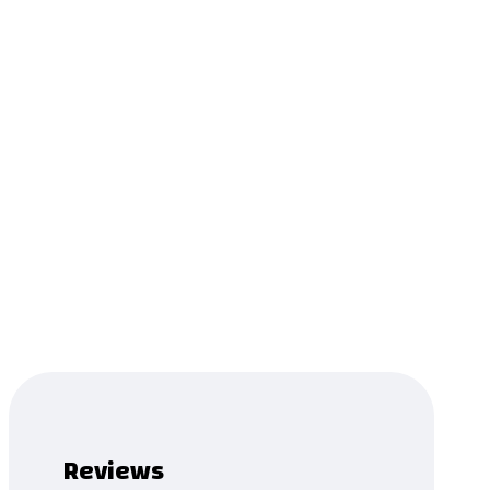
Melody
0.0
Read more
...
Product has been added to your list.
Reviews