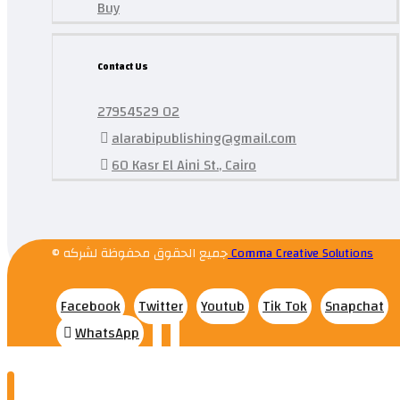
Buy
Contact Us
27954529 02
alarabipublishing@gmail.com
60 Kasr El Aini St., Cairo
© جميع الحقوق محفوظة لشركه
Comma Creative Solutions
Facebook
Twitter
Youtub
Tik Tok
Snapchat
WhatsApp