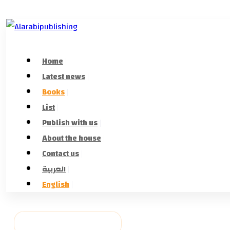
Home
Latest news
Books
List
Publish with us
About the house
Contact us
العربية
English