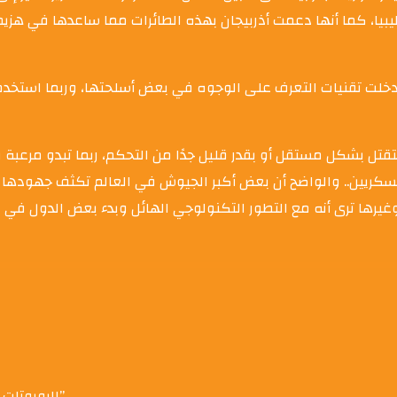
يبيا، كما أنها دعمت أذربيجان بهذه الطائرات مما ساعدها في هزي
ي أدخلت تقنيات التعرف على الوجوه في بعض أسلحتها، وربما استخ
قتل بشكل مستقل أو بقدر قليل جدًا من التحكم، ربما تبدو مرعبة ف
ريين.. والواضح أن بعض أكبر الجيوش في العالم تكثف جهودها لتط
غيرها ترى أنه مع التطور التكنولوجي الهائل وبدء بعض الدول في ا
Be the first to review “الروبوتات القاتلة واستخدامها في حروب المستقبل”