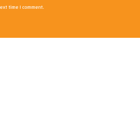
next time I comment.
Cyber ​​Threats to US National Security