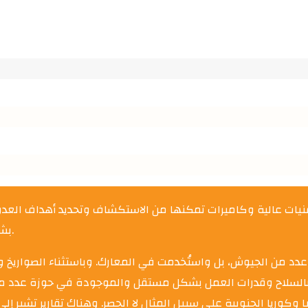
بتقنيات عالية وكاميرات تمكنها من الاستكشاف وتحديد أهداف ا
بشرية، بل بناء على العمليات الحسابية التي تنفذ بالذكاء الاصطناعي.
عدد من الجيوش، بل واستُخدمت في المعارك. وباستثناء الصواريخ و
دة بالسلاح وقدرات العمل بشكل مستقل والموجودة في حوزة عدد م
ا وكوريا الجنوبية على سبيل المثال لا الحصر. وهناك تقارير تشير