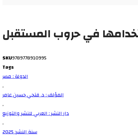
ستخدامها في حروب المستقبل
SKU
9789778910995
Tags
الدولة : مصر
,
المؤلف : د. فتحي حسين عامر
,
دار النشر : العربي للنشر والتوزيع
,
سنة النشر: 2025