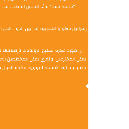
“خليفة حفتر” قائد الجيش الوطني في ل
إسرائيل وكوريا الجنوبية من بين الدول الت
إن مجرد فكرة تسليح الروبوتات وإطلاقها لت
بعض المخترعين، وتغري بعض المخططين العسك
تطوير وحيازة الأسلحة النووية. فهذه الدول و