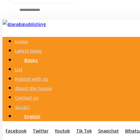
Home
Latest news
Books
List
Publish with us
About the house
Contact us
العربية
English
Facebook
Twitter
Youtub
Tik Tok
Snapchat
Whats