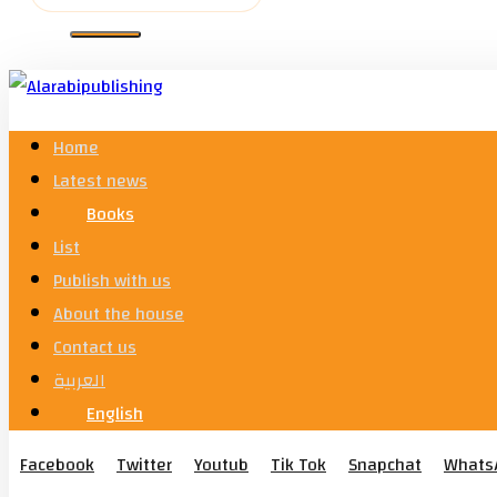
Home
Latest news
Books
List
Publish with us
About the house
Contact us
العربية
English
Facebook
Twitter
Youtub
Tik Tok
Snapchat
Whats