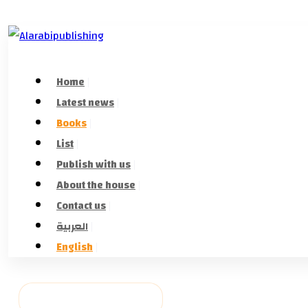
Home
Latest news
Books
List
Publish with us
About the house
Contact us
العربية
English