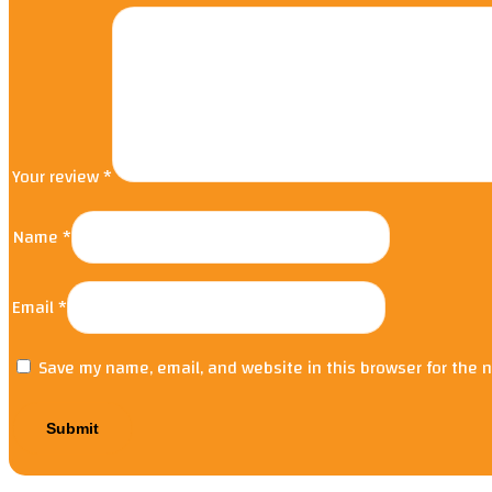
Your review
*
Name
*
Email
*
Save my name, email, and website in this browser for the 