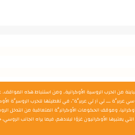
باينة من الحرب الروسية الأوكرانية.. ومن استنباط هذه المواقف..
ي عربيَّة ـــ تي آر تي عربيَّة”، في تغطيتها للحرب الروسيَّة الأو
 أوكرانيا، وموقف الحكومات الأوكرانيَّة المتعاقبة من التدخل ا
التي يعتبرها الأوكرانيون غزوًا لبلادهم، فيما يراه الجانب الروسي،