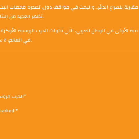
د مقاربة للصراع الدائر.. والبحث في مواقف دول، تصدره محطات الب
تظهر العديد من النتائج التي يمكن الارتكاز عليها إعلاميًا وسياسيًا لفهم حقيقة الصراع.
امية الأولى في الوطن العربي، التي تناولت الحرب الروسية الأوكرا
في العالم، لا سيما تلك النزاعات التي طالما غيرت مجرى التاريخ في عصور سابقة.
Be the first to review “الحرب الروسية الأوكرانية والتغطية الإعلامية العربية”
 marked
*