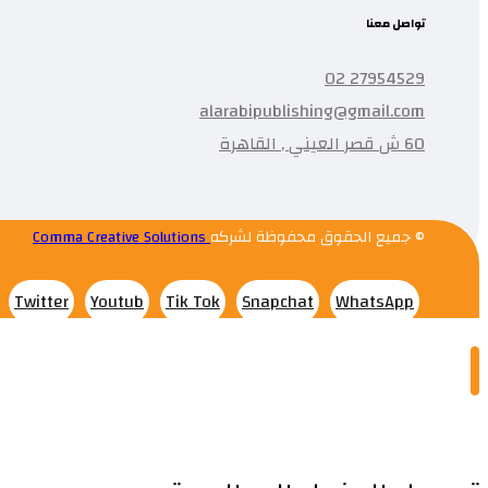
تواصل معنا
27954529 02
alarabipublishing@gmail.com
60 ش قصر العيني , القاهرة
© جميع الحقوق محفوظة لشركه
Comma Creative Solutions
Twitter
Youtub
Tik Tok
Snapchat
WhatsApp