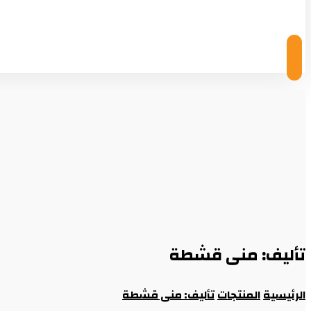
© Copyright 2026
تأليف: منى قشطة
الرئيسية
المنتجات
تأليف: منى قشطة