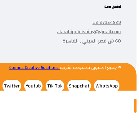
تواصل معنا
27954529 02
alarabipublishing@gmail.com
60 ش قصر العيني , القاهرة
© جميع الحقوق محفوظة لشركه
Comma Creative Solutions
Twitter
Youtub
Tik Tok
Snapchat
WhatsApp