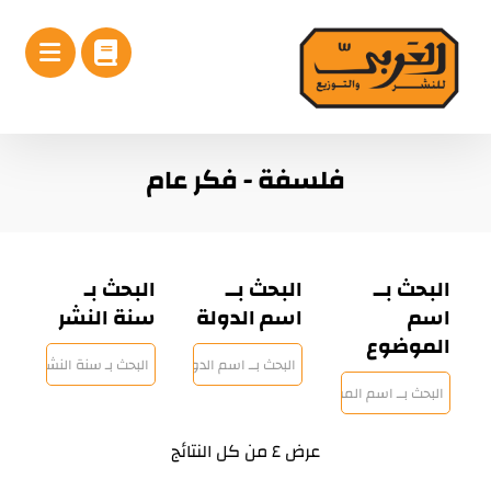
فلسفة - فكر عام
البحث بــ
البحث بــ
البحث بـ
اسم
اسم الدولة
سنة النشر
الموضوع
عرض ⁦٤⁩ من كل النتائج