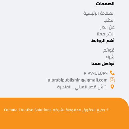
الصفحات
الصفحة الرئيسية
الكتب
عن الدار
انشر معنا
أهم الروابط
قوائم
شراء
تواصل معنا
٢٧٩٥٤٥٢٩ ٠٢
alarabipublishing@gmail.com
٦٠ ش قصر العيني , القاهرة
© جميع الحقوق محفوظة لشركه
Comma Creative Solutions