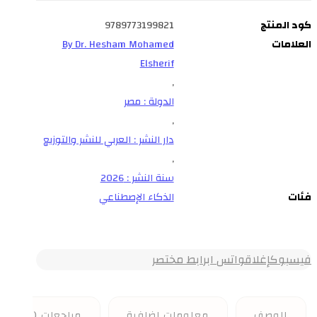
كود المنتج
9789773199821
العلامات
By Dr. Hesham Mohamed
Elsherif
,
الدولة : مصر
,
دار النشر : العربي للنشر والتوزيع
,
سنة النشر : 2026
فئات
الذكاء الإصطناعي
فيسبوك
إغلاق
واتس اب
رابط مختصر
الوصف
معلومات إضافية
مراجعات (0)