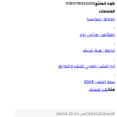
كود المنتج
9789778910056
العلامات
الدولة : سويسرا
,
المؤلف : مارتين زوتر
,
ترجمة : هبة شريف
,
دار النشر : العربي للنشر والتوزيع
,
سنة النشر : 2024
فئات
غير مصنف
فيسبوك
إغلاق
واتس اب
رابط مختصر