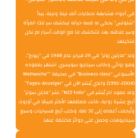
في أجواء مشابهة لحكايات ألف ليلة وليلة، يبدأ
“شتوتس” يحكي له قصة حياته ليكشف سر تلك المرأة
وسر علاقته بها، لتتكشف لنا مع الوقت أسرار لم نكن
لنتخيلها.
ولد “مارتين زوتر” في 29 فبراير عام 1948 في “زيورخ”،
وهو روائي وكاتب سيناريو سويسري. اشتهر بعموده
الأسبوعي “Business class” في صحيفة “Weltwoche”
(1992-2004) والذي يُنشر الآن في “Tages-Anzeiger”
وله عمود آخر يُنشر في “NZZ Folio”. نشر “مارتن سوتر”
أربع عشرة رواية، كانت معظمها الأكثر مبيعًا في أوروبا،
وتُرجمت أعماله إلى 32 لغة. وكتب أربع مسرحيات وسبع
سيناريوهات وحصل على جوائز مختلفة عنها.