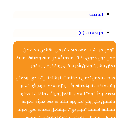
الوصف
مراجعات (0)
“توم إلمر” شاب معه ماجستير في القانون يبحث عن
عمل دون جدوى، لذلك، عندما تُعرض عليه وظيفة “غريبة
بعض الشي” ولكن بأجر سخي، يوافق على الفور.
صاحب العمل يُدعى الدكتور “پيتر شتوتس”، الذي يريده أن
يرتِب ملفات تاريخ حياته وأن يلتزم بعدم البوح بأي أسرار
تخصه. يبدأ “توم” العمل بالفعل ويرتِّب ملفات الدكتور
بالسنين حتى يقع تحد يديه ملف به ذكر لامرأة مغربية
مسلمة اسمها “ميلودي”، فيشتعل فضوله لكي يعرف
من هي وما هي طبيعة علاقتها بالدكتور “شتوتس”.