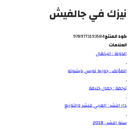
نيزك في جالفيش
كود المنتج
9789773193584
العلامات
الدولة : البرتغال
,
المؤلف : جوزية لويس بايشوتو
,
ترجمة : جمال خليفة
,
دار النشر : العربي للنشر والتوزيع
,
سنة النشر : 2018