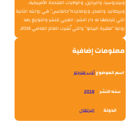
وبيلاروسيا، والبرازيل، والولايات المتحدة الأمريكية،
وبريطانيا، والمجر، ورومانيا.n”جالفايس” هي روايته الثانية
التي تترجمها له دار النشر : العربي للنشر والتوزيع بعد
رواية “مقبرة البيانو” والتي نُشِرت العام الماضي 2016.
معلومات إضافية
اسم الموضوع
أدب مترجم
سنه النشر
2018
الدولة
البرتغال