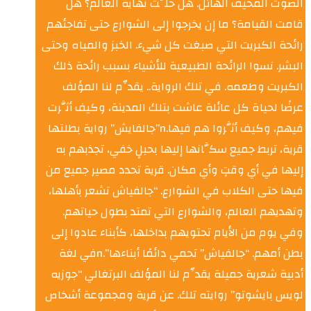
الصوت المخيف الهائل. هل حلَّت نهاية العالم؟ هل
قامت القيامة؟ ما إن يخرجوا إلى الشوارع حتى تفاجئهم
رائحة الكبريت التي صبغت كل شيء. الخبز والمياه وحتى
البشر. نسوا الرائحة الطبيعية للأشياء بسبب رائحة ذلك
الكبريت وطعمه. في تلك الرواية.. يقدِّم لنا المؤلف
عرضًا لحياة كل عائلة عاشت بتلك المدينة، وكيف أثَّرت
فيهم، وكيف أثَّروا هم فيها.n”جالفايش” رواية بطلتها
قرية، تربط جميع سكَّانها إليها بحبلٍ خفي، تجذبهم به
إليها في أي وقتٍ وأي مكان. قرية تحدد مصير جميع من
فيها حتى الكلاب في الشوارع. “جالفياش تشعر بأهلها،
وتهديهم العالم، والشوارع التي تمتد بطول حياتهم.
وفي يوم من الأيام تحتويهم بداخلها، كأبناء عادوا إلى
بطن أمهم. “جالفياش” تحمي دائمًا أبناءها”.nفي لغة
أدبية شعرية جميلة يقدِّم لنا المؤلف البرتغالي “جوزيه
لويس بايشوتو” روايته تلك. عن قرية ومجموعة أشخاص