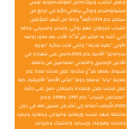
وبعض الكلاب، ونيزك.nnعن المؤلف:nجوزيه لويس
بايشوتوnشاعر وروائي برتغالي.nوُلِدَ في الرابع من
سبتمبر عام 1974.nيُعدُّ واحدًا من أشهر المؤلفين
الشباب بالبرتغال؛ فهو روائي، وشاعر، ومسرحي، وناقد
أدبي. أشاد به الكثير من نُقَّاد الأدب بعد صدور روايته
الأولى “نظرة فارغة”، والتي فازت بجائزة “جوزيه
ساراماجو” الأدبية عام 2001.nحصل على شهادة في
الأدبين الإنجليزي والالماني المعاصرين من جامعة
لشبونة. بعدها تفرَّغ للكتابة. عمِل مدرسًا لمدة عام
بمدينة “برايا” عاصمة دولة “الرأس الأخضر” الأفريقية، كما
عمِل مدرسًا بمدن متعددة بالبرتغال. حصل على جائزة
“المبدعون الشباب” عام 1997، و1998، وعام
2000.nتُرجِمَت أعماله إلى أكثر من عشرين لغة في دول
مختلفة منها، فرنسا، وإيطاليا، واليونان، وبلغاريا، وتركيا،
وفنلندا، وهولندا، وإسبانيا، والتشيك، وكرواتيا،