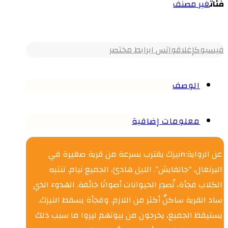
فئات
غير مصنف
فيسبوك
إغلاق
واتس اب
رابط مختصر
الوصف
معلومات إضافية
عن الرواية:nنيزك يقترب بسرعة من قرية صغيرة في
البرتغال، “جالفايش”. الليل هادئ، الجميع نيام. تنتبه
الكلاب فجأة، تُصدِر الحيوانات أصواتًا خائفة. الهدوء الذي
ساد القرية ساكنٌ أكثر من اللازم. وفجأة يسقط النيزك.
يستيقظ الجميع، يخرجون من بيوتهم ليروا ما سبب ذلك