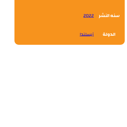
سنه النشر
2022
الدولة
آيسلندا
التجربة السعودية رؤية المملكة
واستشراف المستقبل