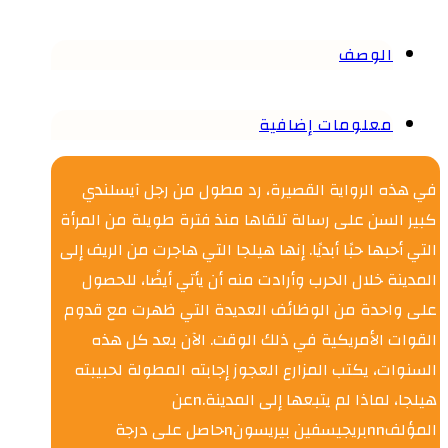
الوصف
معلومات إضافية
في هذه الرواية القصيرة، رد مطول من رجل آيسلندي
كبير السن على رسالة تلقاها منذ فترة طويلة من المرأة
التي أحبها حبًا أبديًا. إنها هيلجا التي هاجرت من الريف إلى
المدينة خلال الحرب وأرادت منه أن يأتي أيضًا، للحصول
على واحدة من الوظائف العديدة التي ظهرت مع قدوم
القوات الأمريكية في ذلك الوقت. الآن بعد كل هذه
السنوات، يكتب المزارع العجوز إجابته المطولة لحبيبته
هيلجا، لماذا لم يتبعها إلى المدينة.nعن
المؤلفnnبريجيسفين بيريسونnحاصل على درجة