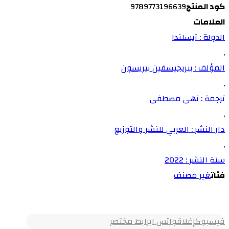
كود المنتج
9789773196639
العلامات
الدولة : آيسلندا
,
المؤلف : بيريجيسفين بيريسون
,
ترجمة : نهى مصطفى
,
دار النشر : العربي للنشر والتوزيع
,
سنة النشر : 2022
فئات
غير مصنف
فيسبوك
إغلاق
واتس اب
رابط مختصر