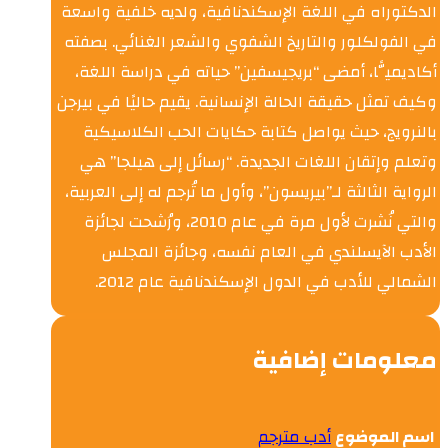
الدكتوراه في اللغة الإسكندنافية، ولديه خلفية واسعة
في الفولكلور والتاريخ الشفوي والشعر الغنائي. بصفته
أكاديميًّا، أمضى “بريجيسفين” حياته في دراسة اللغة،
وكيف تمثل حقيقة الحالة الإنسانية. يقيم حاليًا في بيرجن
بالنرويج، حيث يواصل كتابة حكايات الحب الكلاسيكية
وتعلم وإتقان اللغات الجديدة. “رسائل إلى هيلجا” هي
الرواية الثالثة لـ”بيريسون”، وأول ما تُرجم له إلى العربية،
والتي نُشرت لأول مرة في عام 2010، ورُشحت لجائزة
الأدب الآيسلندي في العام نفسه، وجائزة المجلس
الشمالي للأدب في الدول الإسكندنافية عام 2012.
معلومات إضافية
اسم الموضوع
أدب مترجم