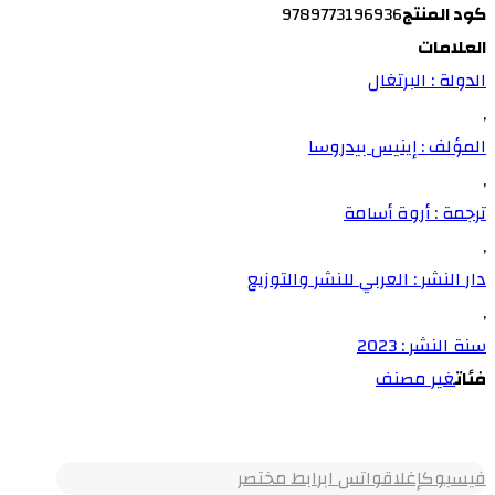
كود المنتج
9789773196936
العلامات
الدولة : البرتغال
,
المؤلف : إينيس بيدروسا
,
ترجمة : أروة أسامة
,
دار النشر : العربي للنشر والتوزيع
,
سنة النشر : 2023
فئات
غير مصنف
فيسبوك
إغلاق
واتس اب
رابط مختصر