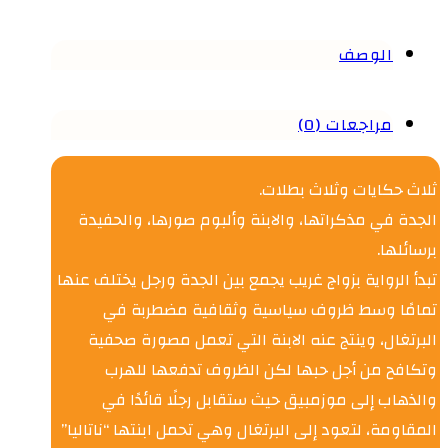
الوصف
مراجعات (0)
ثلاث حكايات وثلاث بطلات.
الجدة في مذكراتها، والابنة وألبوم صورها، والحفيدة
برسائلها.
تبدأ الرواية بزواج غريب يجمع بين الجدة ورجل يختلف عنها
تمامًا وسط ظروف سياسية وثقافية مضطربة في
البرتغال، وينتج عنه الابنة التي تعمل مصورة صحفية
وتكافح من أجل حبها لكن الظروف تدفعها للهرب
والذهاب إلى موزمبيق حيث ستقابل رجلًا قائدًا في
المقاومة، لتعود إلى البرتغال وهي تحمل ابنتها “ناتاليا”