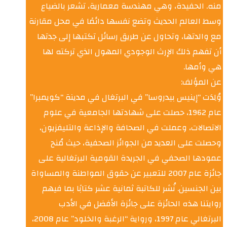
منه. الحفيدة، وهي مهندسة معمارية، تشعر بالضياع
وسط العالم الحديث وتضع نفسها دائمًا في محل مقارنة
مع والدتها، وتحاول عن طريق رسائل تكتبها إلى جدتها
أن تفهم ذلك الإرث الوجودي المهول الذي تركته لها
هي وأمها.
عن المؤلف:
وُلِدَت “إينيس بيدروسا” في البرتغال في مدينة “كويمبرا”
عام 1962، حصلت على شهادتها الجامعية في علوم
الاتصالات، وعملت في الصحافة والإذاعة والتليفزيون،
وحصلت على العديد من الجوائز الصحفية، حيث مُنح
عمودها الصحفي في الجريدة القومية البرتغالية على
جائزة عام 2007 للتعبير عن حقوق المواطنة والمساواة
بين الجنسين. نُشر للكاتبة ثمانية عشر كتابًا بما فيهم
روايتنا هذه الحائزة على جائزة الأفضل في الأدب
البرتغالي عام 1997، ورواية “الرغبة والخلود” عام 2008،