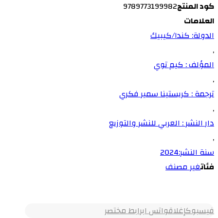
كود المنتج
9789773199982
العلامات
الدولة: كندا/كيبيك
,
المؤلف : كيم توي
,
ترجمة : كريستينا سمير فكري
,
دار النشر : العربي للنشر والتوزيع
,
سنة النشر:2024
فئات
غير مصنف
فيسبوك
إغلاق
واتس اب
رابط مختصر