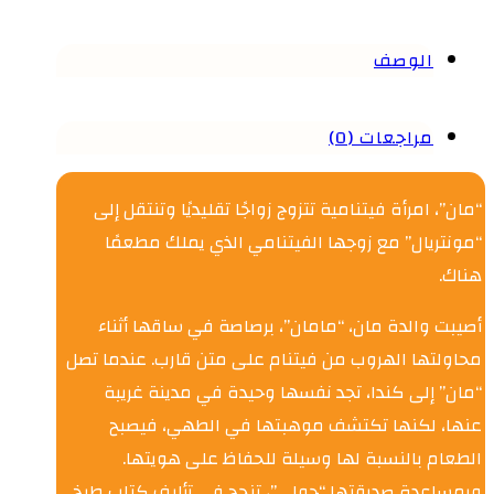
الوصف
مراجعات (0)
“مان”، امرأة فيتنامية تتزوج زواجًا تقليديًا وتنتقل إلى
“مونتريال” مع زوجها الفيتنامي الذي يملك مطعمًا
هناك.
أصيبت والدة مان، “مامان”، برصاصة في ساقها أثناء
محاولتها الهروب من فيتنام على متن قارب. عندما تصل
“مان” إلى كندا، تجد نفسها وحيدة في مدينة غريبة
عنها، لكنها تكتشف موهبتها في الطهي، فيصبح
الطعام بالنسبة لها وسيلة للحفاظ على هويتها.
وبمساعدة صديقتها “جولي”، تنجح في تأليف كتاب طبخ.