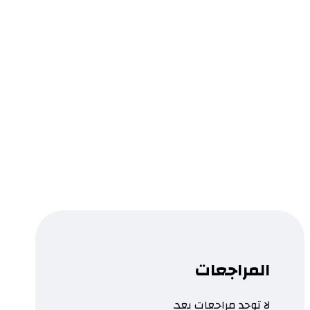
الإعلام الإماراتي في نصف قرن
النشأة.. التطور.. المستقبل
0.0
قراءة المزيد
...
تمت إضافة المنتج إلى قائمتك.
المراجعات
لا توجد مراجعات بعد.