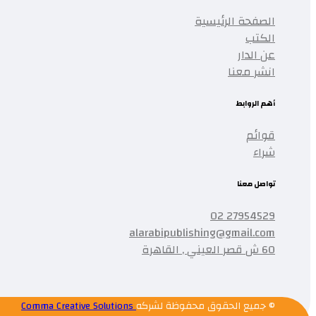
الصفحة الرئيسية
الكتب
عن الدار
انشر معنا
أهم الروابط
قوائم
شراء
تواصل معنا
27954529 02
alarabipublishing@gmail.com
60 ش قصر العيني , القاهرة
© جميع الحقوق محفوظة لشركه
Comma Creative Solutions