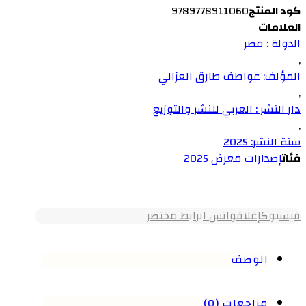
كود المنتج
9789778911060
العلامات
الدولة : مصر
,
المؤلف: عواطف طارق العزالي
,
دار النشر : العربي للنشر والتوزيع
,
سنة النشر: 2025
فئات
إصدارات معرض 2025
فيسبوك
إغلاق
واتس اب
رابط مختصر
الوصف
مراجعات (0)