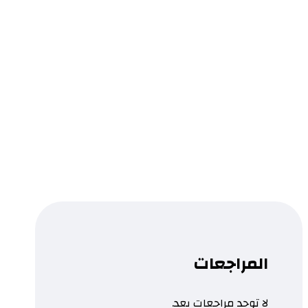
الإعلام الإماراتي في نصف قرن
النشأة.. التطور.. المستقبل
0.0
قراءة المزيد
...
تمت إضافة المنتج إلى قائمتك.
المراجعات
لا توجد مراجعات بعد.