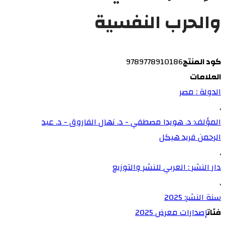
والحرب النفسية
كود المنتج
9789778910186
العلامات
الدولة : مصر
,
المؤلف: د. هويدا مصطفي - د. نهال الفاروق - د. عبد
الرحمن فريد هيكل
,
دار النشر : العربي للنشر والتوزيع
,
سنة النشر: 2025
فئات
إصدارات معرض 2025