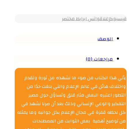
فيسبوك
إغلاق
واتس اب
رابط مختصر
الوصف
مراجعات (0)
يأتي هذا الكتاب من ضوء ما نشهده من ثورة وتقدم
واختلاف هائل في عالم الإعلام والتي بلغت حدًا من
التطور اعتبره البعض مثار قلق وتساؤل حول مصير
التفكير والوعي الإنساني وذلك بعد أن صرنا نشهد في
كل لحظه قفزة في مجال الإعلام بكل جوانبه وما يمثله
من توضيح أهمية بعض الثوابت من المصطلحات