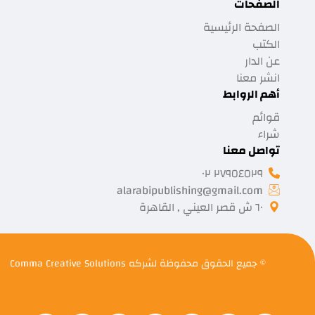
الصفحات
الصفحة الرئيسية
الكتب
عن الدار
انشر معنا
أهم الروابط
قوائم
شراء
تواصل معنا
٢٧٩٥٤٥٢٩ ٠٢
alarabipublishing@gmail.com
٦٠ ش قصر العيني , القاهرة
© جميع الحقوق محفوظة لشركه
Comma Creative Solutions