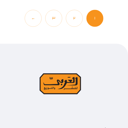
←
٣
٢
١