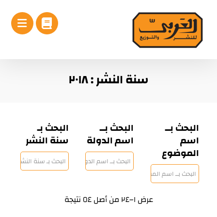
سنة النشر : ٢٠١٨
البحث بــ
البحث بــ
البحث بـ
اسم
اسم الدولة
سنة النشر
الموضوع
عرض ١–٢٤ من أصل ٥٤ نتيجة