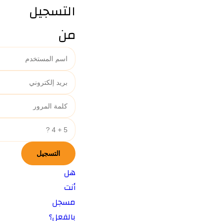
التسجيل
من
هل
أنت
مسجل
بالفعل؟