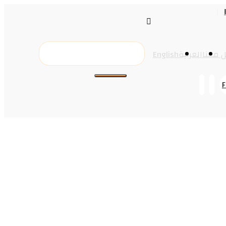
 معنا
العربية
English