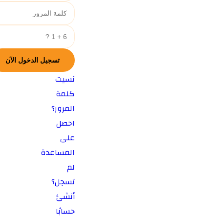
نسيت
كلمة
المرور؟
احصل
على
المساعدة
لم
تسجل؟
أنشئ
حسابًا