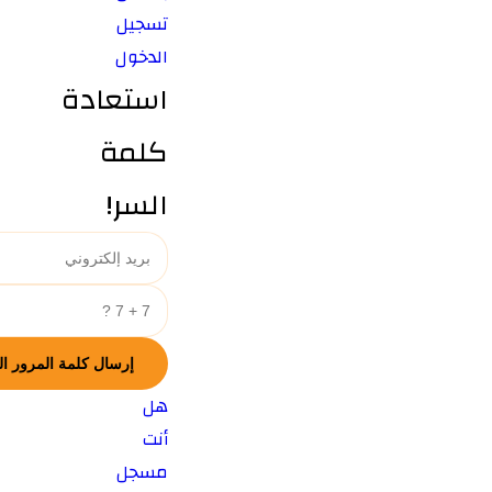
تسجيل
الدخول
استعادة
كلمة
السر!
هل
أنت
مسجل