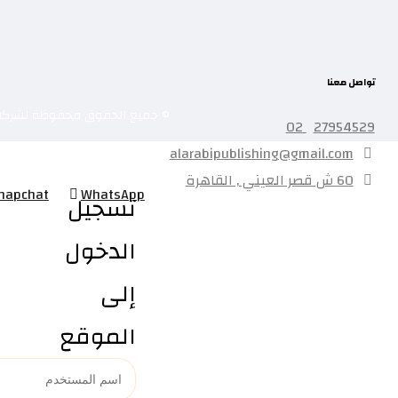
تواصل معنا
© جميع الحقوق محفوظة لشركه
27954529 02
alarabipublishing@gmail.com
60 ش قصر العيني , القاهرة
napchat
WhatsApp
تسجيل
الدخول
إلى
الموقع