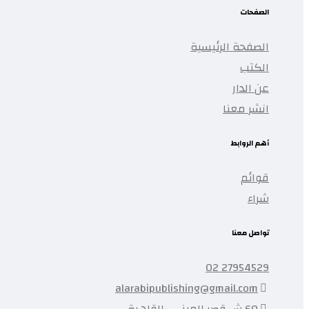
الصفحات
الصفحة الرئيسية
الكتب
عن الدار
انشر معنا
أهم الروابط
قوائم
شراء
تواصل معنا
27954529 02
alarabipublishing@gmail.com
60 ش قصر العيني , القاهرة