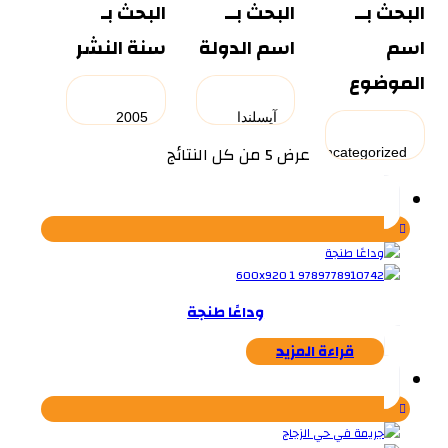
البحث بــ
البحث بــ
البحث بـ
اسم
اسم الدولة
سنة النشر
الموضوع
تم
عرض ⁦5⁩ من كل النتائج
الفرز
حسب
الأحدث
وداعًا طنجة
قراءة المزيد