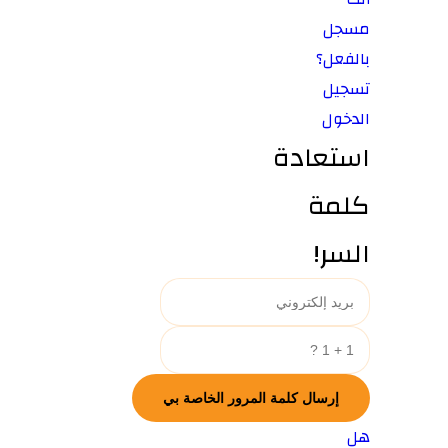
مسجل
بالفعل؟
تسجيل
الدخول
استعادة
كلمة
السر!
هل