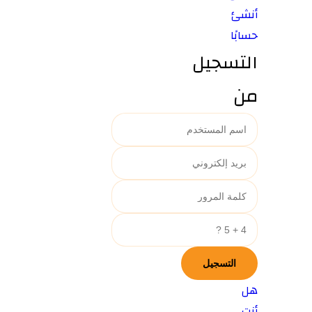
أنشئ
حسابًا
التسجيل
من
هل
أنت