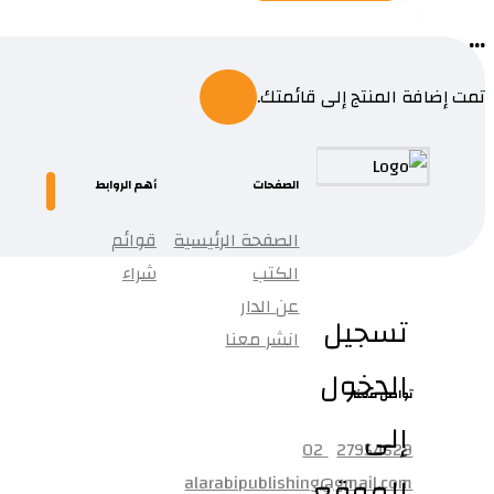
...
تمت إضافة المنتج إلى قائمتك.
الصفحات
أهم الروابط
الصفحة الرئيسية
قوائم
الكتب
شراء
عن الدار
تسجيل
انشر معنا
الدخول
تواصل معنا
إلى
27954529 02
الموقع
alarabipublishing@gmail.com