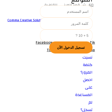
60 ش قصر العيني , القاهرة
© جميع الحقوق محفوظة لشركه
Comma Creative Solutions
Facebook
Twitter
Youtub
Tik
Tok
Snapchat
WhatsApp
نسيت
كلمة
المرور؟
احصل
على
المساعدة
لم
تسجل؟