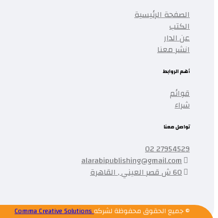
الصفحة الرئيسية
الكتب
عن الدار
انشر معنا
أهم الروابط
قوائم
شراء
تواصل معنا
27954529 02
alarabipublishing@gmail.com
60 ش قصر العيني , القاهرة
© جميع الحقوق محفوظة لشركه
Comma Creative Solutions