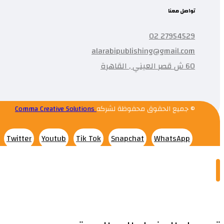
تواصل معنا
27954529 02
alarabipublishing@gmail.com
60 ش قصر العيني , القاهرة
© جميع الحقوق محفوظة لشركه
Comma Creative Solutions
Twitter
Youtub
Tik Tok
Snapchat
WhatsApp