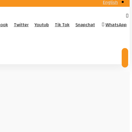
English
book
Twitter
Youtub
Tik Tok
Snapchat
WhatsApp
© Copyright 2026