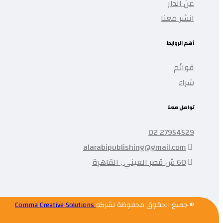
عن الدار
انشر معنا
أهم الروابط
قوائم
شراء
تواصل معنا
27954529 02
alarabipublishing@gmail.com
60 ش قصر العيني , القاهرة
© جميع الحقوق محفوظة لشركه
Comma Creative Solutions