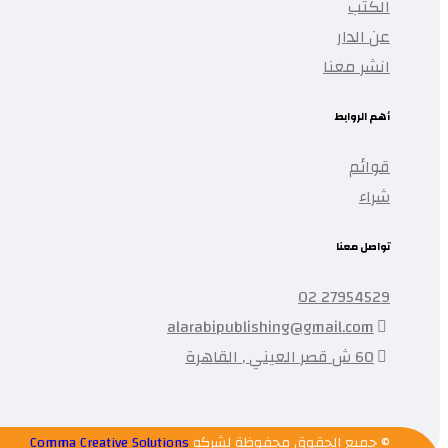
الكتب
عن الدار
انشر معنا
أهم الروابط
قوائم
شراء
تواصل معنا
27954529 02
alarabipublishing@gmail.com
60 ش قصر العيني , القاهرة
© جميع الحقوق محفوظة لشركه
Comma Creative Solutions