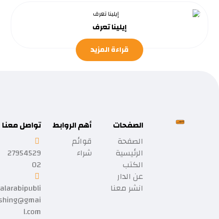
إيلينا تعرف
قراءة المزيد
الصفحات
أهم الروابط
تواصل معنا
الصفحة
قوائم
الرئيسية
شراء
27954529
الكتب
02
عن الدار
انشر معنا
alarabipubli
shing@gmai
l.com