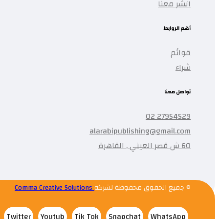
انشر معنا
أهم الروابط
قوائم
شراء
تواصل معنا
27954529 02
alarabipublishing@gmail.com
60 ش قصر العيني , القاهرة
© جميع الحقوق محفوظة لشركه
Comma Creative Solutions
Twitter
Youtub
Tik Tok
Snapchat
WhatsApp