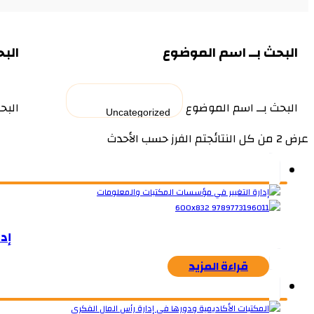
البحث بــ اسم الموضوع
البح
البحث بــ اسم الموضوع
البح
عرض ⁦2⁩ من كل النتائج
تم الفرز حسب الأحدث
إد
قراءة المزيد