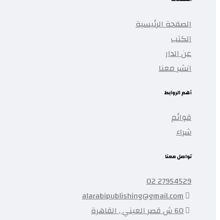
الصفحة الرئيسية
الكتب
عن الدار
انشر معنا
أهم الروابط
قوائم
شراء
تواصل معنا
27954529 02
alarabipublishing@gmail.com
60 ش قصر العيني , القاهرة