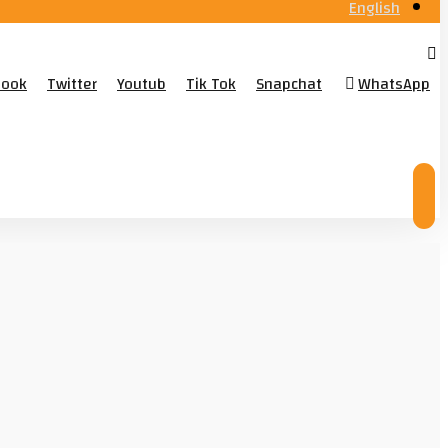
English
book
Twitter
Youtub
Tik Tok
Snapchat
WhatsApp
© Copyright 2026