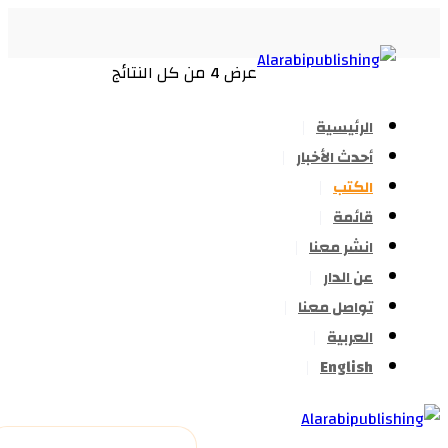
عرض ⁦4⁩ من كل النتائج
تم
الفرز
الرئيسية
حسب
أحدث الأخبار
الأحدث
الكتب
قائمة
انشر معنا
عن الدار
تواصل معنا
العربية
English