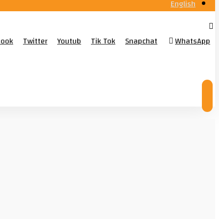
English
book
Twitter
Youtub
Tik Tok
Snapchat
WhatsApp
© Copyright 2026