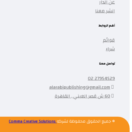
عن الدار
انشر معنا
أهم الروابط
قوائم
شراء
تواصل معنا
27954529 02
alarabipublishing@gmail.com
60 ش قصر العيني , القاهرة
© جميع الحقوق محفوظة لشركه
Comma Creative Solutions