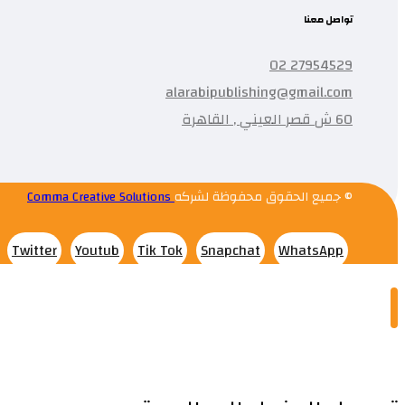
تواصل معنا
27954529 02
alarabipublishing@gmail.com
60 ش قصر العيني , القاهرة
© جميع الحقوق محفوظة لشركه
Comma Creative Solutions
Twitter
Youtub
Tik Tok
Snapchat
WhatsApp