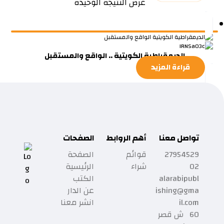
عرض النتيجة الوحيدة
الديمقراطية الكويتية .. الواقع والمستقبل
قراءة المزيد
تواصل معنا
أهم الروابط
الصفحات
27954529
قوائم
الصفحة
02
شراء
الرئيسية
alarabipubl
الكتب
ishing@gma
عن الدار
il.com
انشر معنا
60 ش قصر