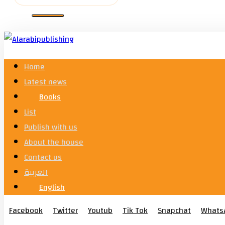
Home
Latest news
Books
List
Publish with us
About the house
Contact us
العربية
English
Facebook
Twitter
Youtub
Tik Tok
Snapchat
Whats