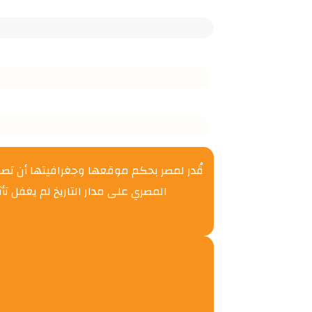
قُدر لمصر بحكم موقعها وجغرافيتها أن تصبح
المصري على مدار التاريخ لم يغفل تأ