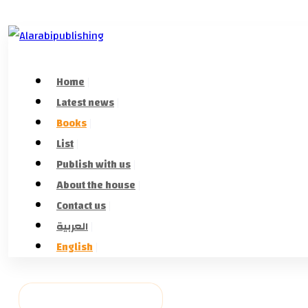
Home
Latest news
Books
List
Publish with us
About the house
Contact us
العربية
English