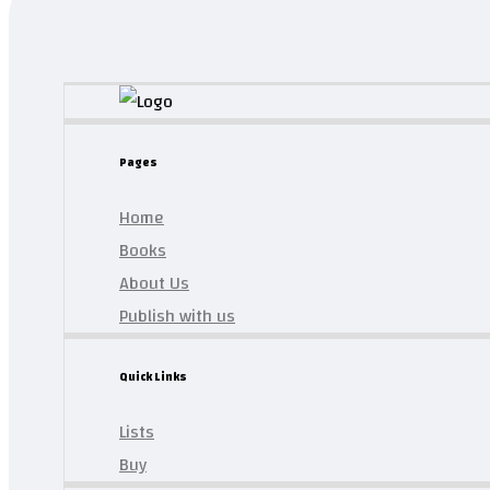
Pages
Home
Books
About Us
Publish with us
Quick Links
Lists
Buy