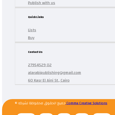
Publish with us
Quick Links
Lists
Buy
Contact Us
27954529 02
alarabipublishing@gmail.com
60 Kasr El Aini St., Cairo
© جميع الحقوق محفوظة لشركه
Comma Creative Solutions