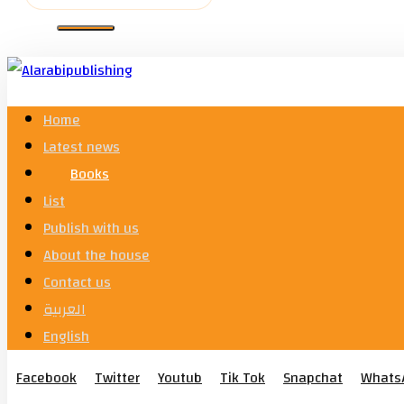
Home
Latest news
Books
List
Publish with us
About the house
Contact us
العربية
English
Facebook
Twitter
Youtub
Tik Tok
Snapchat
Whats