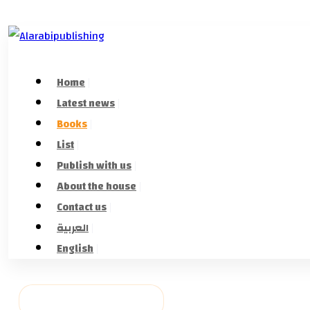
Home
Latest news
Books
List
Publish with us
About the house
Contact us
العربية
English