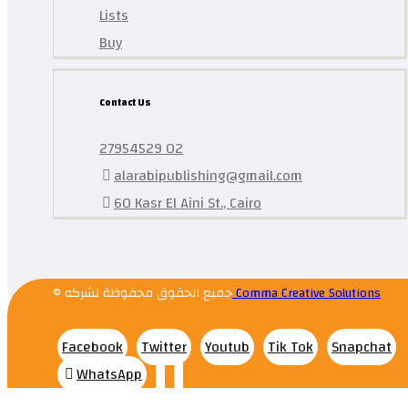
Lists
Buy
Contact Us
27954529 02
alarabipublishing@gmail.com
60 Kasr El Aini St., Cairo
© جميع الحقوق محفوظة لشركه
Comma Creative Solutions
Facebook
Twitter
Youtub
Tik Tok
Snapchat
WhatsApp