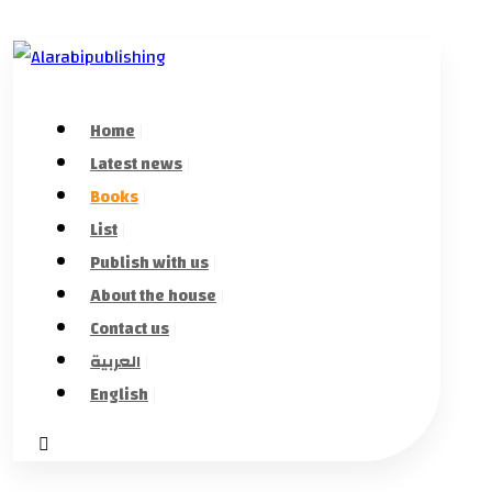
Home
Latest news
Books
List
Publish with us
About the house
Contact us
العربية
English