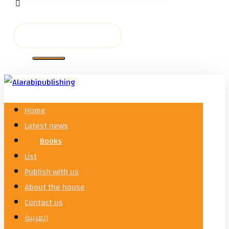
Home
Latest news
Books
List
Publish with us
About the house
Contact us
العربية