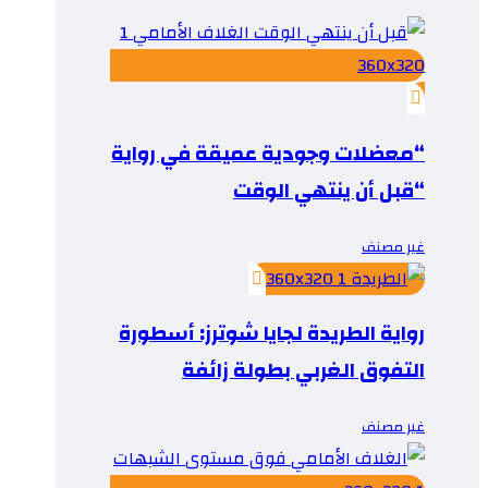
“معضلات وجودية عميقة في رواية
“قبل أن ينتهي الوقت
غير مصنف
رواية الطريدة لجايا شوترز: أسطورة
التفوق الغربي بطولة زائفة
غير مصنف