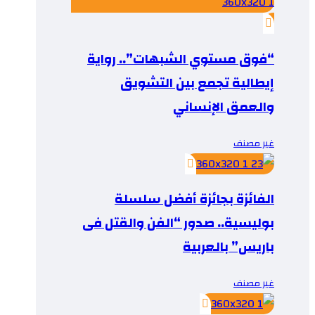
“فوق مستوي الشبهات”.. رواية
إيطالية تجمع بين التشويق
والعمق الإنساني
غير مصنف
الفائزة بجائزة أفضل سلسلة
بوليسية.. صدور “الفن والقتل فى
باريس” بالعربية
غير مصنف