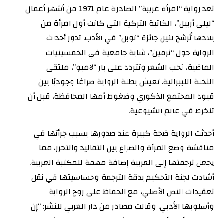
تعد رواية “امرأة غريبة” الصادرة عام 1971 من أشهر أعمال
“ليلى أربيل”، الكاتبة التركية التي كانت أول امرأة من
بلادها تُرشح لنيل جائزة “نوبل” في الأدب. تدور أحداث
الرواية حول “نرمين”، شابة جامعية في الخمسينيات
الماضية، تحب الشعر وتتردد على بار “لامبو”، ملتقى
النخبة الليبرالية. تعيش بطلة الرواية صراعًا وجوديًا بين
قيود المجتمع الذكوري وضغوط أمها المحافظة، قبل أن
تنخرط في عالم الشيوعية.
أحدثت الرواية ضجة كبيرة عند صدورها بسبب جرأتها في
مناقشة وضع المرأة والصراع بين التقاليد والتحرر، مما
يجعل ترجمتها إلى العربية إضافة مهمة للمكتبة العربية.
أشادت لجنة التحكيم بدقة الترجمة وحساسيتها في نقل
تعقيدات النص الأصلي، مع الحفاظ على روح الرواية
وأسلوبها الأدبي. وقالت مصادر من دار العربي للنشر: “إن