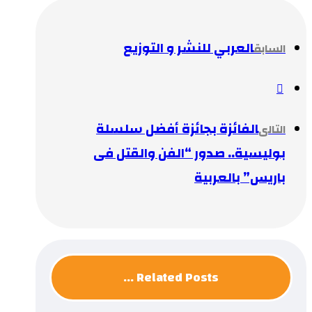
العربي للنشر و التوزيع
السابق
الفائزة بجائزة أفضل سلسلة
التالى
بوليسية.. صدور “الفن والقتل فى
باريس” بالعربية
Related Posts ...