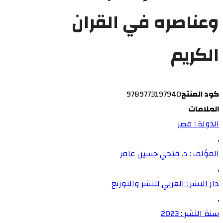
وعناصره في القران
الكريم
كود المنتج
9789773197940
العلامات
الدولة : مصر
,
المؤلف : د. فتحي حسين عامر
,
دار النشر : العربي للنشر والتوزيع
,
سنة النشر : 2023