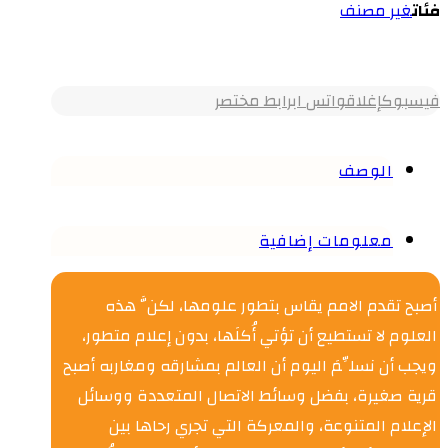
فئات
غير مصنف
فيسبوك
إغلاق
واتس اب
رابط مختصر
الوصف
معلومات إضافية
أصبح تقدم الامم يقاس بتطور علومها، لكنَّ هذه
العلوم لا تستطيع أن تؤتي أُكلَها، بدون إعلام متطور،
ويجب أن نسلِّمَ اليوم أن العالم بمشارقه ومغاربه أصبح
قرية صغيرة، بفضل وسائط الاتصال المتعددة ووسائل
الإعلام المتنوعة، والمعركة التي تجري رحاها بين